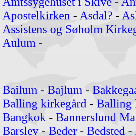
Amtssygehuset i Skive
-
Am
Apostelkirken
-
Asdal?
-
As
Assistens og Søholm Kirkeg
Aulum
-
Bailum
-
Bajlum
-
Bakkega
Balling kirkegård
-
Balling
Bangkok
-
Bannerslund Mar
Barslev
-
Beder
-
Bedsted
-