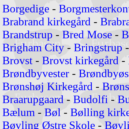
Borgedige
-
Borgmesterkont
Brabrand kirkegård
-
Brabr
Brandstrup
-
Bred Mose
-
B
Brigham City
-
Bringstrup
Brovst
-
Brovst kirkegård
-
Brøndbyvester
-
Brøndbyøs
Brønshøj Kirkegård
-
Brøns
Braarupgaard
-
Budolfi
-
Bu
Bælum
-
Bøl
-
Bølling kirk
Bøvling Østre Skole
-
Bøvl