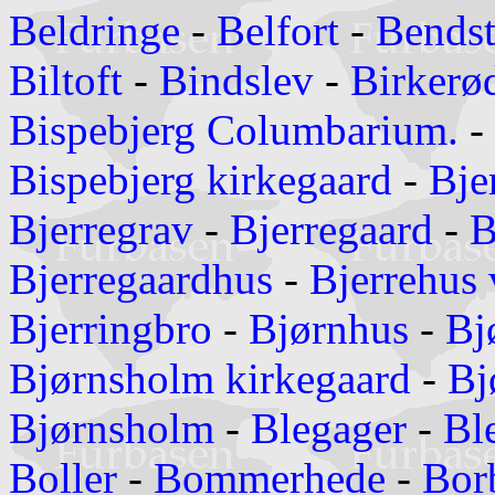
Beldringe
-
Belfort
-
Bendst
Biltoft
-
Bindslev
-
Birkerø
Bispebjerg Columbarium.
-
Bispebjerg kirkegaard
-
Bje
Bjerregrav
-
Bjerregaard
-
B
Bjerregaardhus
-
Bjerrehus
Bjerringbro
-
Bjørnhus
-
Bj
Bjørnsholm kirkegaard
-
Bj
Bjørnsholm
-
Blegager
-
Bl
Boller
-
Bommerhede
-
Bor