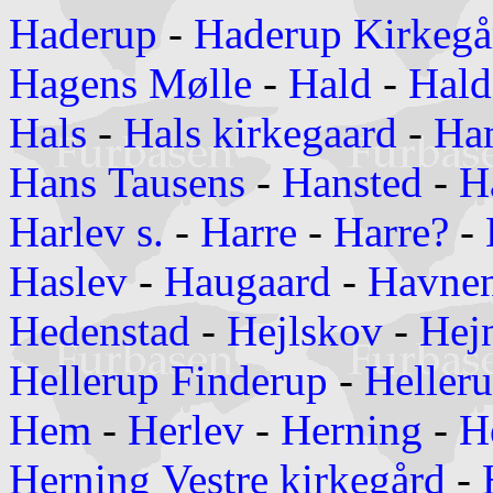
Haderup
-
Haderup Kirkegå
Hagens Mølle
-
Hald
-
Hald
Hals
-
Hals kirkegaard
-
Ha
Hans Tausens
-
Hansted
-
H
Harlev s.
-
Harre
-
Harre?
-
Haslev
-
Haugaard
-
Havne
Hedenstad
-
Hejlskov
-
Hej
Hellerup Finderup
-
Heller
Hem
-
Herlev
-
Herning
-
H
Herning Vestre kirkegård
-