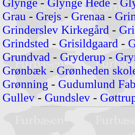
Glynge
-
Glynge Hede
-
Gl
Grau
-
Grejs
-
Grenaa
-
Gri
Grinderslev Kirkegård
-
Gri
Grindsted
-
Grisildgaard
-
G
Grundvad
-
Gryderup
-
Gry
Grønbæk
-
Grønheden skol
Grønning
-
Gudumlund Fab
Gullev
-
Gundslev
-
Gøttru