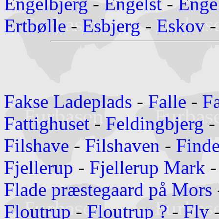
Engelbjerg
-
Engelst
-
Enge
Ertbølle
-
Esbjerg
-
Eskov
Fakse Ladeplads
-
Falle
-
Fa
Fattighuset
-
Feldingbjerg
Filshave
-
Filshaven
-
Find
Fjellerup
-
Fjellerup Mark
Flade præstegaard på Mors
Floutrup
-
Floutrup ?
-
Fly