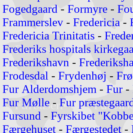
Fogedgaard
-
Formyre
-
Fo
Frammerslev
-
Fredericia
-
Fredericia Trinitatis
-
Freder
Frederiks hospitals kirkega
Frederikshavn
-
Frederiksh
Frodesdal
-
Frydenhøj
-
Frø
Fur Alderdomshjem
-
Fur
-
Fur Mølle
-
Fur præstegaar
Fursund
-
Fyrskibet "Kobb
Færgehuset
-
Færgestedet
-