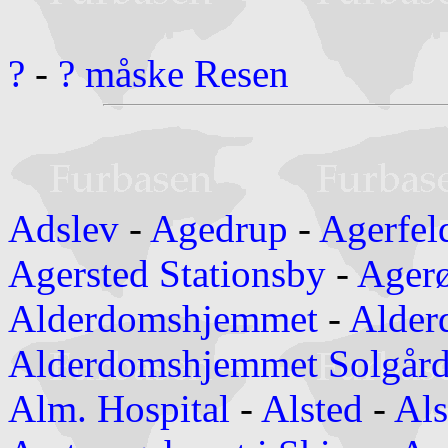
?
-
? måske Resen
Adslev
-
Agedrup
-
Agerfel
Agersted Stationsby
-
Ager
Alderdomshjemmet
-
Alder
Alderdomshjemmet Solgård
Alm. Hospital
-
Alsted
-
Als