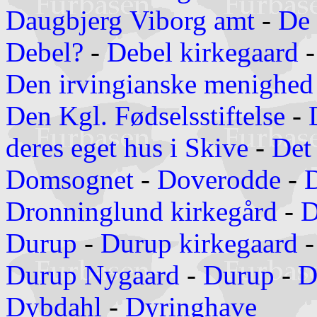
Daugbjerg Viborg amt
-
De
Debel?
-
Debel kirkegaard
Den irvingianske menighed 
Den Kgl. Fødselsstiftelse
-
deres eget hus i Skive
-
Det
Domsognet
-
Doverodde
-
Dronninglund kirkegård
-
D
Durup
-
Durup kirkegaard
Durup Nygaard
-
Durup
-
D
Dybdahl
-
Dyringhave