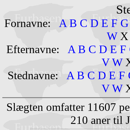
St
Fornavne:
A
B
C
D
E
F
W
Efternavne:
A
B
C
D
E
F
V
W
Stednavne:
A
B
C
D
E
F
V
W
Slægten omfatter 11607 pe
210 aner til