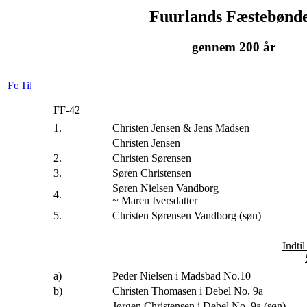
Fuurlands Fæstebønd
gennem 200 år
FF-42
1.
Christen Jensen & Jens Madsen
Christen Jensen
2.
Christen Sørensen
3.
Søren Christensen
Søren Nielsen Vandborg
4.
~ Maren Iversdatter
5.
Christen Sørensen Vandborg (søn)
Indti
a)
Peder Nielsen i Madsbad No.10
b)
Christen Thomasen i Debel No. 9a
Jørgen Christensen i Debel No. 9a (søn)