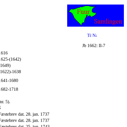
Jb 1662: II-7
1616
1625-(1642)
(1649)
(1622)-1638
1641-1680
1682-1718
nr. 5).
:
Fæstebrev dat. 28. jan. 1737
Fæstebrev dat. 28. jan. 1737
Fæstebrev dat. 25. jun. 1743