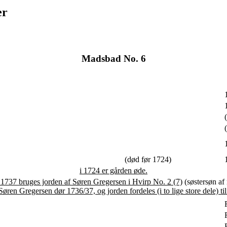
er
Madsbad No. 6
(død før 1724)
i 1724 er gården øde.
l 1737 bruges jorden af Søren Gregersen i Hvirp No. 2 (7)
(søstersøn af 
Søren Gregersen dør 1736/37, og jorden fordeles (i to lige store dele) til