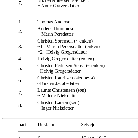
Michel Andersen (~enken)
7.
~ Anne Graversdatter
1.
Thomas Andersen
Anders Thommesen
2.
~ Marin Persdatter
Christen Sørensen (~ enken)
3.
~1. Maren Pedersdatter (enken)
~2. Helvig Gregersdatter
4.
Helvig Gregersdatter (enken)
Christen Pedersen Schyt (~ enken)
5.
~Helvig Gregersdatter
Christen Lauritsen (stednevø)
6.
~Kirsten Jacobsdatter
Laurits Christensen (søn)
7.
~ Malene Nielsdatter
Christen Larsen (søn)
8.
~ Inger Nielsdatter
part
Udsk. nr.
Selveje