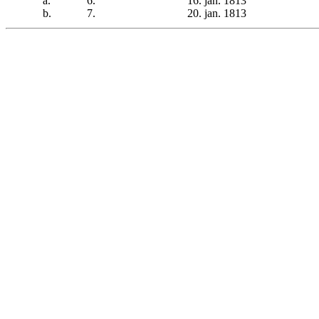
a.
6.
16. jan. 1813
b.
7.
20. jan. 1813