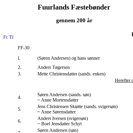
Fuurlands Fæstebønder
gennem 200 år
FF-30
l.
(Søren Andersen) og hans sønner
2.
Anders Tøgersen
3.
Mette Christensdatter (sands. enken)
Herefter d
Søren Andersen (sands. søn)
4.
~ Anne Mortensdatter
Jens Christensen Skiøtte (sands. svigersøn)
5.
~ Anne Sørensdatter
Anders Iversen (svigersøn)
6.
~ Boel Jensdatter Schyt
Søren Andersen (søn)
7.