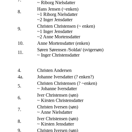
~ Riborg Nielsdatter
Hans Jensen (~enken)
8.
~1 Riborg Nielsdatter
~2 Inger Jensdatter
Christen Christensen (~ enken)
9.
~1 Inger Jensdatter
~2 Anne Mortensdatter
10.
Anne Mortensdatter (enken)
Søren Sørensen /Soldat/ (svigersøn)
11.
~ Inger Christensdatter
4.
Christen Andersen
4a.
Johanne Iversdatter (? enken?)
Christen Christensen (? ~enken)
5.
~ Johanne Iversdatter
Iver Christensen (søn)
6.
~ Kirsten Christensdatter
Christen Iversen (søn)
7.
~ Anne Nielsdatter
Iver Christensen (søn)
8.
~ Kirsten Jensdatter
9.
Christen Iversen (søn)