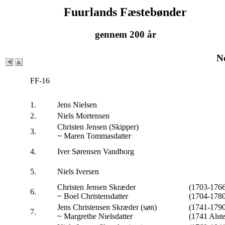
Fuurlands Fæstebønder
gennem 200 år
N
FF-16
1.
Jens Nielsen
2.
Niels Mortensen
Christen Jensen (Skipper)
3.
~ Maren Tommasdatter
4.
Iver Sørensen Vandborg
5.
Niels Iversen
Christen Jensen Skræder
(1703-1766
6.
~ Boel Christensdatter
(1704-1780
Jens Christensen Skræder (søn)
(1741-1790
7.
~ Margrethe Nielsdatter
(1741 Alst