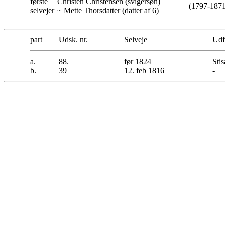
første
Christen Christensen (svigersøn)
(1797-1871
selvejer
~ Mette Thorsdatter (datter af 6)
part
Udsk. nr.
Selveje
Udfl
a.
88.
før 1824
Stis
b.
39
12. feb 1816
-