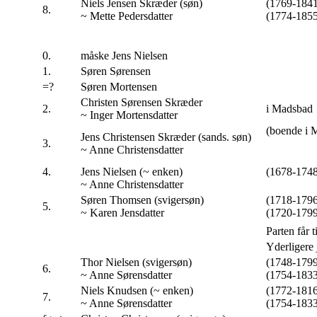
Niels Jensen Skræder (søn)
(1769-1841
8.
~ Mette Pedersdatter
(1774-1855
0.
måske Jens Nielsen
1.
Søren Sørensen
=?
Søren Mortensen
Christen Sørensen Skræder
2.
i Madsbad
~ Inger Mortensdatter
(boende i 
Jens Christensen Skræder (sands. søn)
3.
~ Anne Christensdatter
4.
Jens Nielsen (~ enken)
(1678-1748
~ Anne Christensdatter
Søren Thomsen (svigersøn)
(1718-1796
5.
~ Karen Jensdatter
(1720-1799
Parten får 
Yderligere j
Thor Nielsen (svigersøn)
(1748-1799
6.
~ Anne Sørensdatter
(1754-1833
Niels Knudsen (~ enken)
(1772-1816
7.
~ Anne Sørensdatter
(1754-1833