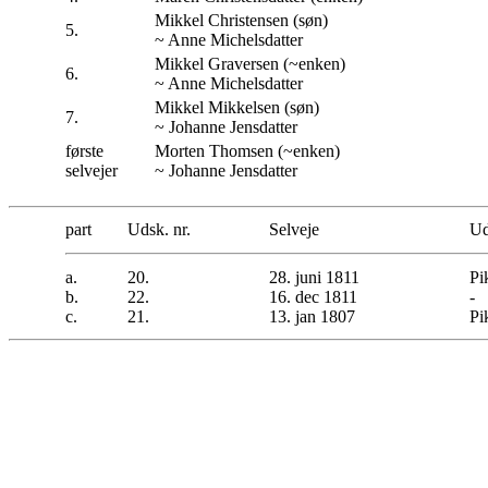
Mikkel Christensen (søn)
5.
~ Anne Michelsdatter
Mikkel Graversen (~enken)
6.
~ Anne Michelsdatter
Mikkel Mikkelsen (søn)
7.
~ Johanne Jensdatter
første
Morten Thomsen (~enken)
selvejer
~ Johanne Jensdatter
part
Udsk. nr.
Selveje
Ud
a.
20.
28. juni 1811
Pi
b.
22.
16. dec 1811
-
c.
21.
13. jan 1807
Pi