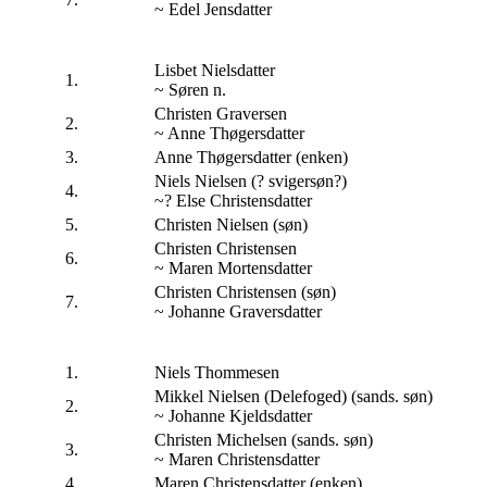
~ Edel Jensdatter
Lisbet Nielsdatter
1.
~ Søren n.
Christen Graversen
2.
~ Anne Thøgersdatter
3.
Anne Thøgersdatter (enken)
Niels Nielsen (? svigersøn?)
4.
~? Else Christensdatter
5.
Christen Nielsen (søn)
Christen Christensen
6.
~ Maren Mortensdatter
Christen Christensen (søn)
7.
~ Johanne Graversdatter
1.
Niels Thommesen
Mikkel Nielsen (Delefoged) (sands. søn)
2.
~ Johanne Kjeldsdatter
Christen Michelsen (sands. søn)
3.
~ Maren Christensdatter
4.
Maren Christensdatter (enken)