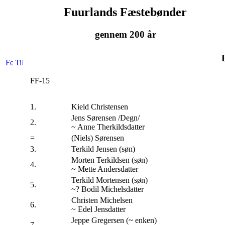
Fuurlands Fæstebønder
gennem 200 år
FF-15
1.
Kield Christensen
Jens Sørensen /Degn/
2.
~ Anne Therkildsdatter
=
(Niels) Sørensen
3.
Terkild Jensen (søn)
Morten Terkildsen (søn)
4.
~ Mette Andersdatter
Terkild Mortensen (søn)
5.
~? Bodil Michelsdatter
Christen Michelsen
6.
~ Edel Jensdatter
Jeppe Gregersen (~ enken)
7.