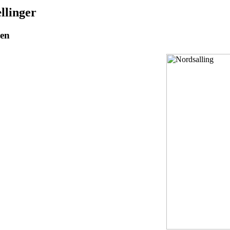
llinger
gen