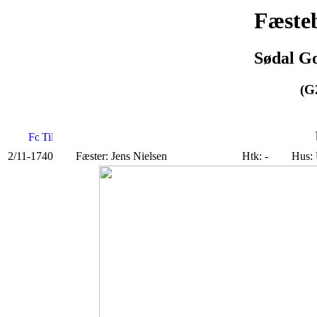
Fæsteb
Sødal Go
(G
2/11-1740
Fæster: Jens Nielsen
Htk: -
Hus: