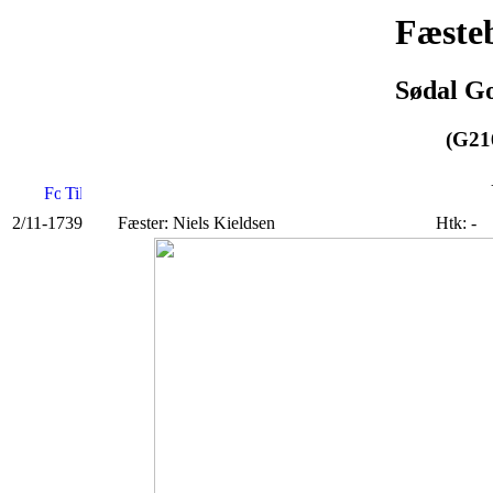
Fæsteb
Sødal Go
(G216
2/11-1739
Fæster: Niels Kieldsen
Htk: -