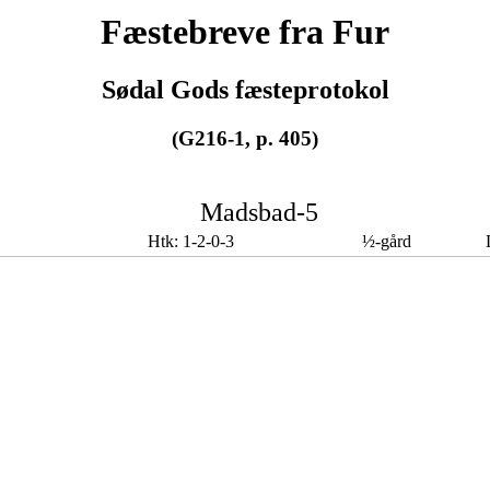
Fæstebreve fra Fur
Sødal Gods fæsteprotokol
(G216-1, p. 405)
Madsbad-5
Htk: 1-2-0-3
½-gård