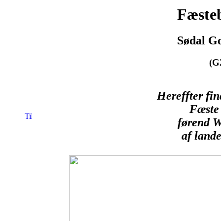
Fæsteb
Sødal Go
(G
Hereffter fi
Fæste 
førend W
af lande