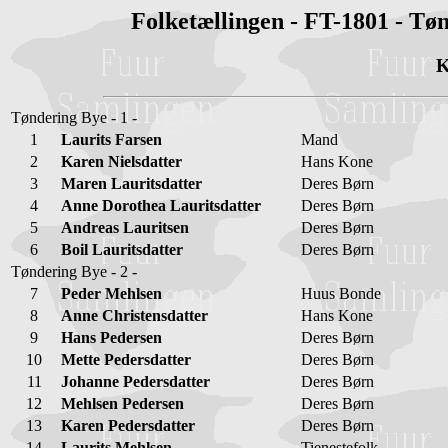
Folketællingen - FT-1801 - Tø
K
Tøndering Bye - 1 -
1
Laurits Farsen
Mand
2
Karen Nielsdatter
Hans Kone
3
Maren Lauritsdatter
Deres Børn
4
Anne Dorothea Lauritsdatter
Deres Børn
5
Andreas Lauritsen
Deres Børn
6
Boil Lauritsdatter
Deres Børn
Tøndering Bye - 2 -
7
Peder Mehlsen
Huus Bonde
8
Anne Christensdatter
Hans Kone
9
Hans Pedersen
Deres Børn
10
Mette Pedersdatter
Deres Børn
11
Johanne Pedersdatter
Deres Børn
12
Mehlsen Pedersen
Deres Børn
13
Karen Pedersdatter
Deres Børn
14
Laurits Mehlsen
Tienestefolk