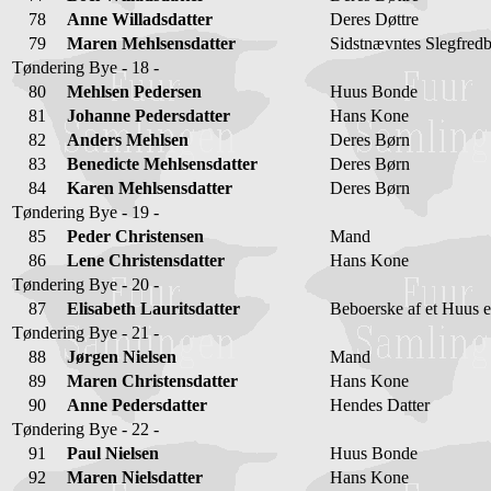
78
Anne Willadsdatter
Deres Døttre
79
Maren Mehlsensdatter
Sidstnævntes Slegfred
Tøndering Bye - 18 -
80
Mehlsen Pedersen
Huus Bonde
81
Johanne Pedersdatter
Hans Kone
82
Anders Mehlsen
Deres Børn
83
Benedicte Mehlsensdatter
Deres Børn
84
Karen Mehlsensdatter
Deres Børn
Tøndering Bye - 19 -
85
Peder Christensen
Mand
86
Lene Christensdatter
Hans Kone
Tøndering Bye - 20 -
87
Elisabeth Lauritsdatter
Beboerske af et Huus e
Tøndering Bye - 21 -
88
Jørgen Nielsen
Mand
89
Maren Christensdatter
Hans Kone
90
Anne Pedersdatter
Hendes Datter
Tøndering Bye - 22 -
91
Paul Nielsen
Huus Bonde
92
Maren Nielsdatter
Hans Kone