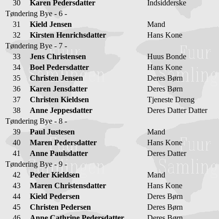
30
Karen Pedersdatter
Indsidderske
Tøndering Bye - 6 -
31
Kield Jensen
Mand
32
Kirsten Henrichsdatter
Hans Kone
Tøndering Bye - 7 -
33
Jens Christensen
Huus Bonde
34
Boel Pedersdatter
Hans Kone
35
Christen Jensen
Deres Børn
36
Karen Jensdatter
Deres Børn
37
Christen Kieldsen
Tjeneste Dreng
38
Anne Jeppesdatter
Deres Datter Datter
Tøndering Bye - 8 -
39
Paul Justesen
Mand
40
Maren Pedersdatter
Hans Kone
41
Anne Paulsdatter
Deres Datter
Tøndering Bye - 9 -
42
Peder Kieldsen
Mand
43
Maren Christensdatter
Hans Kone
44
Kield Pedersen
Deres Børn
45
Christen Pedersen
Deres Børn
46
Anne Cathrine Pedersdatter
Deres Børn