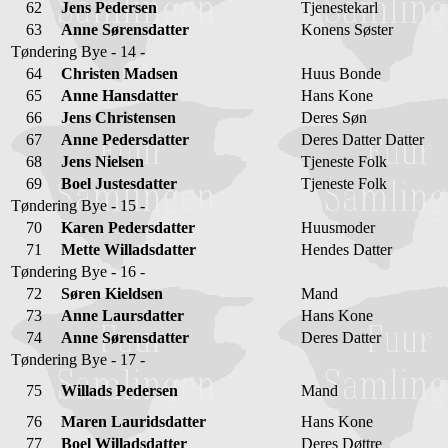
62
Jens Pedersen
Tjenestekarl
63
Anne Sørensdatter
Konens Søster
Tøndering Bye - 14 -
64
Christen Madsen
Huus Bonde
65
Anne Hansdatter
Hans Kone
66
Jens Christensen
Deres Søn
67
Anne Pedersdatter
Deres Datter Datter
68
Jens Nielsen
Tjeneste Folk
69
Boel Justesdatter
Tjeneste Folk
Tøndering Bye - 15 -
70
Karen Pedersdatter
Huusmoder
71
Mette Willadsdatter
Hendes Datter
Tøndering Bye - 16 -
72
Søren Kieldsen
Mand
73
Anne Laursdatter
Hans Kone
74
Anne Sørensdatter
Deres Datter
Tøndering Bye - 17 -
75
Willads Pedersen
Mand
76
Maren Lauridsdatter
Hans Kone
77
Boel Willadsdatter
Deres Døttre