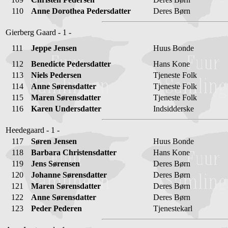
110
Anne Dorothea Pedersdatter
Deres Børn
Gierberg Gaard - 1 -
111
Jeppe Jensen
Huus Bonde
112
Benedicte Pedersdatter
Hans Kone
113
Niels Pedersen
Tjeneste Folk
114
Anne Sørensdatter
Tjeneste Folk
115
Maren Sørensdatter
Tjeneste Folk
116
Karen Undersdatter
Indsidderske
Heedegaard - 1 -
117
Søren Jensen
Huus Bonde
118
Barbara Christensdatter
Hans Kone
119
Jens Sørensen
Deres Børn
120
Johanne Sørensdatter
Deres Børn
121
Maren Sørensdatter
Deres Børn
122
Anne Sørensdatter
Deres Børn
123
Peder Pederen
Tjenestekarl