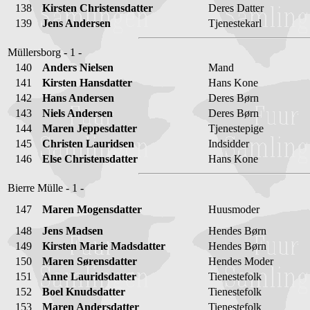
138
Kirsten Christensdatter
Deres Datter
139
Jens Andersen
Tjenestekarl
Müllersborg - 1 -
140
Anders Nielsen
Mand
141
Kirsten Hansdatter
Hans Kone
142
Hans Andersen
Deres Børn
143
Niels Andersen
Deres Børn
144
Maren Jeppesdatter
Tjenestepige
145
Christen Lauridsen
Indsidder
146
Else Christensdatter
Hans Kone
Bierre Mülle - 1 -
147
Maren Mogensdatter
Huusmoder
148
Jens Madsen
Hendes Børn
149
Kirsten Marie Madsdatter
Hendes Børn
150
Maren Sørensdatter
Hendes Moder
151
Anne Lauridsdatter
Tienestefolk
152
Boel Knudsdatter
Tienestefolk
153
Maren Andersdatter
Tienestefolk