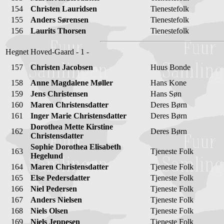
154
Christen Lauridsen
Tienestefolk
155
Anders Sørensen
Tienestefolk
156
Laurits Thorsen
Tienestefolk
Hegnet Hoved-Gaard - 1 -
157
Christen Jacobsen
Huus Bonde
158
Anne Magdalene Møller
Hans Kone
159
Jens Christensen
Hans Søn
160
Maren Christensdatter
Deres Børn
161
Inger Marie Christensdatter
Deres Børn
Dorothea Mette Kirstine
162
Deres Børn
Christensdatter
Sophie Dorothea Elisabeth
163
Tjeneste Folk
Hegelund
164
Maren Christensdatter
Tjeneste Folk
165
Else Pedersdatter
Tjeneste Folk
166
Niel Pedersen
Tjeneste Folk
167
Anders Nielsen
Tjeneste Folk
168
Niels Olsen
Tjeneste Folk
169
Niels Jeppesen
Tjeneste Folk