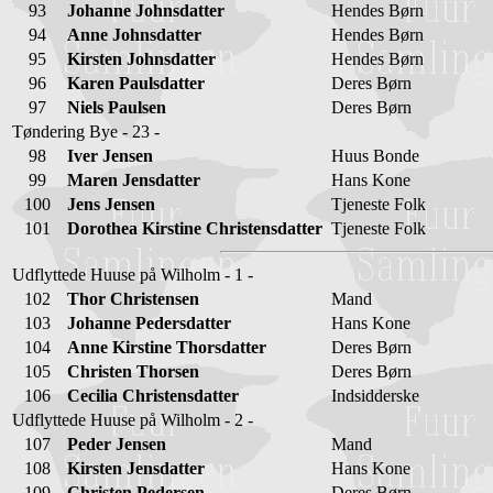
93
Johanne Johnsdatter
Hendes Børn
94
Anne Johnsdatter
Hendes Børn
95
Kirsten Johnsdatter
Hendes Børn
96
Karen Paulsdatter
Deres Børn
97
Niels Paulsen
Deres Børn
Tøndering Bye - 23 -
98
Iver Jensen
Huus Bonde
99
Maren Jensdatter
Hans Kone
100
Jens Jensen
Tjeneste Folk
101
Dorothea Kirstine Christensdatter
Tjeneste Folk
Udflyttede Huuse på Wilholm - 1 -
102
Thor Christensen
Mand
103
Johanne Pedersdatter
Hans Kone
104
Anne Kirstine Thorsdatter
Deres Børn
105
Christen Thorsen
Deres Børn
106
Cecilia Christensdatter
Indsidderske
Udflyttede Huuse på Wilholm - 2 -
107
Peder Jensen
Mand
108
Kirsten Jensdatter
Hans Kone
109
Christen Pedersen
Deres Børn