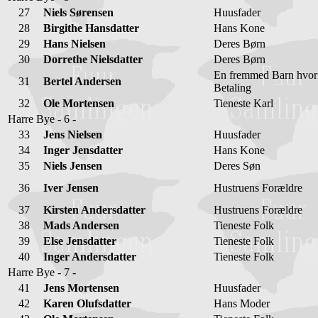
27
Niels Sørensen
Huusfader
28
Birgithe Hansdatter
Hans Kone
29
Hans Nielsen
Deres Børn
30
Dorrethe Nielsdatter
Deres Børn
En fremmed Barn hvor
31
Bertel Andersen
Betaling
32
Ole Mortensen
Tieneste Karl
Harre Bye - 6 -
33
Jens Nielsen
Huusfader
34
Inger Jensdatter
Hans Kone
35
Niels Jensen
Deres Søn
36
Iver Jensen
Hustruens Forældre
37
Kirsten Andersdatter
Hustruens Forældre
38
Mads Andersen
Tieneste Folk
39
Else Jensdatter
Tieneste Folk
40
Inger Andersdatter
Tieneste Folk
Harre Bye - 7 -
41
Jens Mortensen
Huusfader
42
Karen Olufsdatter
Hans Moder