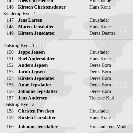
145
Niels Christensen
Huusbonde
146
Kirsten Christensdatter
Hans Kone
Synderup Bye - 5 -
147
Jens Larsen
Huusfader
148
Maren Jensdatter
Hans Kone
149
Kirsten Jensdatter
Deres Daatter
Dalstrup Bye - 1 -
150
Jeppe Jensen
Huusfader
151
Boel Andersdatter
Hans Kone
152
Anders Jepsen
Deres Børn
153
Jacob Jepsen
Deres Børn
154
Kirsten Jepsdatter
Deres Børn
155
Anne Jepsdatter
Deres Børn
156
Johanne Jepsdatter
Deres Børn
157
Jens Andersen
Tieneste Karl
Dalstrup Bye - 2 -
158
Christen Povelsen
Huusfader
159
Kirsten Larsdatter
Hans Kone
160
Johanne Jensdatter
Huusfaderens Moder