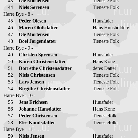
43
Ole Mortensen
Tieneste Folk
44
Niels Sørensen
Tieneste Folk
Harre Bye - 8 -
45
Peder Olesen
Huusfader
46
Maren Olufsdatter
Hans Huusholdere
47
Ole Mortensen
Tieneste Folk
48
Boel Jørgendatter
Tieneste Folk
Harre Bye - 9 -
49
Christen Sørensen
Huusfader
50
Karen Christensdatter
Hans Kone
51
Dorrethe Christensdatter
deres Datter
52
Niels Christensen
Tieneste Folk
53
Lars Jensen
Tieneste Folk
54
Birgithe Christensdatter
Tieneste Folk
Harre Bye - 10 -
55
Jens Erichsen
Huusfader
56
Johanne Hansdatter
Hans Kone
57
Peder Christensen
Tienestefolk
58
Else Knudsdatter
Tienestefolk
Harre Bye - 11 -
59
Niels Jensen
Huusfader