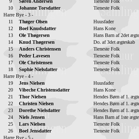
9
Søren Andersen
Tieneste Folk
10
Johanne Torsdatter
Tieneste Folk
Harre Bye - 3 -
11
Thøger Olsen
Huusfader
12
Boel Knudsdatter
Hans Kone
13
Ole Thøgersen
Hans Barn af 2det ægt
14
Knud Thøgersen
Do. af 3det ægteskab
15
Anders Christensen
Tieneste Folk
16
Peder Lavesen
Tieneste Folk
17
Ole Christensen
Tieneste Folk
18
Sophie Nielsdatter
Tieneste Folk
Harre Bye - 4 -
19
Jens Nielsen
Huusfader
20
Vibeche Christensdatter
Hans Kone
21
Thor Nielsen
Hendes Børn af 1. ægt
22
Christen Nielsen
Hendes Børn af 1. ægt
23
Dorethe Nielsdatter
Hendes Børn af 1. ægt
24
Niels Jensen
Hans Barn af 1ste ægt
25
Lars Nielsen
Tieneste Folk
26
Boel Jensdatter
Tieneste Folk
Harre Bye - 5 -