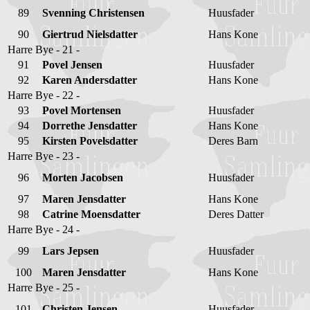
89
Svenning Christensen
Huusfader
90
Giertrud Nielsdatter
Hans Kone
Harre Bye - 21 -
91
Povel Jensen
Huusfader
92
Karen Andersdatter
Hans Kone
Harre Bye - 22 -
93
Povel Mortensen
Huusfader
94
Dorrethe Jensdatter
Hans Kone
95
Kirsten Povelsdatter
Deres Barn
Harre Bye - 23 -
96
Morten Jacobsen
Huusfader
97
Maren Jensdatter
Hans Kone
98
Catrine Moensdatter
Deres Datter
Harre Bye - 24 -
99
Lars Jepsen
Huusfader
100
Maren Jensdatter
Hans Kone
Harre Bye - 25 -
101
Christen Jensen
Huusfader