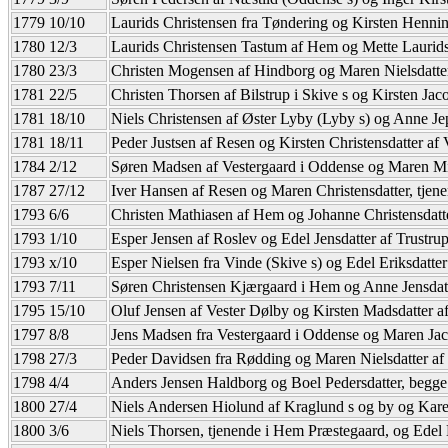
1779 10/10
Laurids Christensen fra Tøndering og Kirsten Henni
1780 12/3
Laurids Christensen Tastum af Hem og Mette Lauridsd
1780 23/3
Christen Mogensen af Hindborg og Maren Nielsdatter
1781 22/5
Christen Thorsen af Bilstrup i Skive s og Kirsten Jaco
1781 18/10
Niels Christensen af Øster Lyby (Lyby s) og Anne Je
1781 18/11
Peder Justsen af Resen og Kirsten Christensdatter af
1784 2/12
Søren Madsen af Vestergaard i Oddense og Maren Mik
1787 27/12
Iver Hansen af Resen og Maren Christensdatter, tjen
1793 6/6
Christen Mathiasen af Hem og Johanne Christensdat
1793 1/10
Esper Jensen af Roslev og Edel Jensdatter af Trustrup
1793 x/10
Esper Nielsen fra Vinde (Skive s) og Edel Eriksdatte
1793 7/11
Søren Christensen Kjærgaard i Hem og Anne Jensdatt
1795 15/10
Oluf Jensen af Vester Dølby og Kirsten Madsdatter a
1797 8/8
Jens Madsen fra Vestergaard i Oddense og Maren Jac
1798 27/3
Peder Davidsen fra Rødding og Maren Nielsdatter a
1798 4/4
Anders Jensen Haldborg og Boel Pedersdatter, begge
1800 27/4
Niels Andersen Hiolund af Kraglund s og by og Karen
1800 3/6
Niels Thorsen, tjenende i Hem Præstegaard, og Edel 