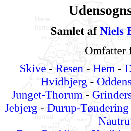
Udensogns 
Samlet af
Niels 
Omfatter 
Skive
-
Resen
-
Hem
-
D
Hvidbjerg
-
Oddens
Junget-Thorum
-
Grinder
Jebjerg
-
Durup-Tøndering
Nautru