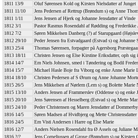
1811 13/9
Oluf Sørensen Kold og Kirsten Nielsdatter af Junget
1811 11/10
Jens Pedersen af Rettrup (Brøndum s) og Anne Thom
1811 1/11
Jens Jensen af Hjerk og Johanne Jensdatter af Vinde
1812 3/1
Pastor Rasmus Rosendahl af Rødding og Frederikke
1812 7/2
Søren Mikkelsen Danberg (?) af Starupgaard (Højslev
1812 29/10
Peder Jensen fra Estvadgaard (Estvad s) og Johanne 
1813 25/4
Thomas Sørensen, forpagter på Agersborg Præstegaar
1813 18/11
Christen Jensen og Else Kirstine Eriksdatter, oph sig i
1814 14/7
Em Niels Johnsen, smed i Tøndering og Bodil Freder
1814 15/7
Michael Hasle Boje fra Viborg og enke Anne Marie
1814 18/10
Christen Pedersen af S Ørum og Anne Johanne Morte
1815 26/5
Jens Mikkelsen af Nørlem (Lem s) og Bolette Marie N
1815 13/10
Anders Jensen af Frammerslev (Oddense s) og enke J
1815 20/10
Jens Sørensen af Hesselberg (Estvad s) og Mette Mar
1815 24/10
Peder Christensen og Maren Jensdatter af Dommerby
1816 14/5
Søren Madsen af Hvidbjerg og Mette Christensdatter
1816 24/5
Em Visti Andersen i Harre og Else Marie
1816 12/7
Anders Nielsen Rosendahl fra Ø Assels og Juliane Ma
1816 ?/?
Jens Corneliussen af Grove (Brøndum s) og Kirsten O