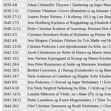
1839 4/8
Johan Christoffer Thaysen i Tøndering og Inger Mari
1839 1/11
Christen Villadsen i Grove (Brøndum s) og Johanne J
1839 27/12
Anders Peder Nielsen, f i Kollerup 1813 og Lise Br
1840 27/5
Jens Holdberg Kjeldsen af Ringkøbing og Elisabeth 
1840 11/12
Peder Christian Krabsen af Aarestrup, Hornum Hrd o
1842 6/5
Christian Henriksen Holm af Holstebro og Petrine M
1842 4/6
Jens Mogens Christian Olufsen fra Tvis Mølle ved H
1842 23/10
Christen Pedersen Leed (hjemkommet fra Kbh, nu i 
1842 3/11
Jacob Christensen (er flyttet til Harre) og Maren Jensd
1843 10/2
Jens Nielsen Kjærsgaard af Krarup og Maren Kirstine
1843 28/4
Jens Peter Rasmussen af Selde og Marianne Jensdatte
1843 30/5
Berthel Graversen, tj i Rærup (Grinderslev s) og Mar
1843 18/7
Niels Andersen af Grønbæk og Birgitte Sofie Elisabe
1843 8/9
Jens Pedersen, f i Estvad og Inger Nielsdatter, f i Est
1843 6/10
Em Niels Siegfred Nebelong fra Ribe, f i Kbh og Con
1843 14/11
Laurids Miltersen af Vinde, nu i Jilsøe (Fly s) og Ann
1843 28/12
Peder Lauridsen og Karen Mogensdatter, f i Thise Tor
1844 26/1
Oluf Christian Simonsen og Bodil Nielsdatter, f i D