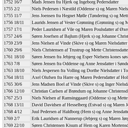
1752 16/7
Mads Jensen fra Hjerk og Ingeborg Pedersdatter
1755 2/2
Niels Pedersen i Næstild (Oddense s) og Maren Niels
1755 11/7
Jens Joensen fra Hegnet Mølle (Tøndering s) og Mett
1756 18/11
Laurids Jensen af Vester Grønning (Grønning s) og M
1757 17/1
Peder Lauridsen af Vile og Maren Poulsdatter af Øx
1757 24/6
Søren Josefsen af Bajlum (Hjerk s) og Johanne Christ
1759 23/9
Jens Nielsen af Vinde (Skive s) og Maren Nielsdatter
1760 29/6
Niels Christensen af Trustrup og Mette Christensdatt
1761 18/10
Søren Jensen fra Jebjerg og Esper Nielsens kones søst
1763 7/8
Søren Jensen fra Oddense og Anne Jensdatter i Sønd
1763 18/10
Niels Jespersen fra Volling og Dorthe Nielsdatter i To
1764 18/11
Axel Olufsen fra Harre og Maren Pedersdatter af Ho
1765 30/6
Jens Madsen Boel af Vinde (Skive s) og Inger Nielsdat
1766 12/10
Christian Carlsen af Brøndum og Johanne Christensda
1767 25/3
Niels Nielsen af Ramsinggaard (Oddense s) og Mette 
1768 13/11
David Davidsen af Hesselberg (Estvad s) og Maren Je
1768 4/12
Juul Pedersen af Haldborg (Hem s) og Anne Jensdatt
1769 2/7
Erik Lauridsen af Nannerup (Jebjerg s) og Maren Jø
1769 22/10
Søren Christensen Kisum af Hem og Karen Mortensda