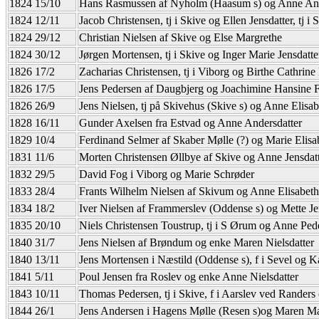
1824 15/10
Hans Rasmussen af Nyholm (Haasum s) og Anne An
1824 12/11
Jacob Christensen, tj i Skive og Ellen Jensdatter, tj i 
1824 29/12
Christian Nielsen af Skive og Else Margrethe
1824 30/12
Jørgen Mortensen, tj i Skive og Inger Marie Jensdatte
1826 17/2
Zacharias Christensen, tj i Viborg og Birthe Cathrine
1826 17/5
Jens Pedersen af Daugbjerg og Joachimine Hansine F
1826 26/9
Jens Nielsen, tj på Skivehus (Skive s) og Anne Elisab
1828 16/11
Gunder Axelsen fra Estvad og Anne Andersdatter
1829 10/4
Ferdinand Selmer af Skaber Mølle (?) og Marie Elisa
1831 11/6
Morten Christensen Øllbye af Skive og Anne Jensdatt
1832 29/5
David Fog i Viborg og Marie Schrøder
1833 28/4
Frants Wilhelm Nielsen af Skivum og Anne Elisabeth
1834 18/2
Iver Nielsen af Frammerslev (Oddense s) og Mette Je
1835 20/10
Niels Christensen Toustrup, tj i S Ørum og Anne Pede
1840 31/7
Jens Nielsen af Brøndum og enke Maren Nielsdatter
1840 13/11
Jens Mortensen i Næstild (Oddense s), f i Sevel og 
1841 5/11
Poul Jensen fra Roslev og enke Anne Nielsdatter
1843 10/11
Thomas Pedersen, tj i Skive, f i Aarslev ved Randers 
1844 26/1
Jens Andersen i Hagens Mølle (Resen s)og Maren Mar