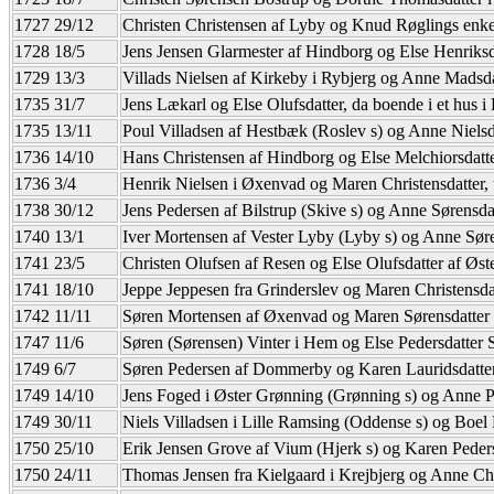
1727 29/12
Christen Christensen af Lyby og Knud Røglings enk
1728 18/5
Jens Jensen Glarmester af Hindborg og Else Henriks
1729 13/3
Villads Nielsen af Kirkeby i Rybjerg og Anne Madsda
1735 31/7
Jens Lækarl og Else Olufsdatter, da boende i et hus 
1735 13/11
Poul Villadsen af Hestbæk (Roslev s) og Anne Nielsd
1736 14/10
Hans Christensen af Hindborg og Else Melchiorsdatt
1736 3/4
Henrik Nielsen i Øxenvad og Maren Christensdatter,
1738 30/12
Jens Pedersen af Bilstrup (Skive s) og Anne Sørensdat
1740 13/1
Iver Mortensen af Vester Lyby (Lyby s) og Anne Søre
1741 23/5
Christen Olufsen af Resen og Else Olufsdatter af Øs
1741 18/10
Jeppe Jeppesen fra Grinderslev og Maren Christensd
1742 11/11
Søren Mortensen af Øxenvad og Maren Sørensdatter
1747 11/6
Søren (Sørensen) Vinter i Hem og Else Pedersdatter
1749 6/7
Søren Pedersen af Dommerby og Karen Lauridsdatte
1749 14/10
Jens Foged i Øster Grønning (Grønning s) og Anne P
1749 30/11
Niels Villadsen i Lille Ramsing (Oddense s) og Boel 
1750 25/10
Erik Jensen Grove af Vium (Hjerk s) og Karen Peders
1750 24/11
Thomas Jensen fra Kielgaard i Krejbjerg og Anne Ch