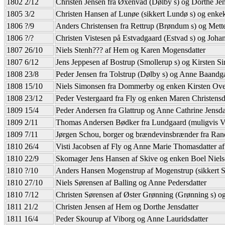
1802 2/12
Christen Jensen fra Øxenvad (Dølby s) og Dorthe Jen
1805 3/2
Christen Hansen af Lunøe (sikkert Lundø s) og enkek
1806 ?/9
Anders Christensen fra Rettrup (Brøndum s) og Mette
1806 ?/?
Christen Vistesen på Estvadgaard (Estvad s) og Johan
1807 26/10
Niels Stenh??? af Hem og Karen Mogensdatter
1807 6/12
Jens Jeppesen af Bostrup (Smollerup s) og Kirsten Si
1808 23/8
Peder Jensen fra Tolstrup (Dølby s) og Anne Baandg
1808 15/10
Niels Simonsen fra Dommerby og enken Kirsten Ov
1808 23/12
Peder Vestergaard fra Fly og enken Maren Christensd
1809 15/4
Peder Andersen fra Glattrup og Anne Cathrine Jensda
1809 2/11
Thomas Andersen Bødker fra Lundgaard (muligvis Vol
1809 7/11
Jørgen Schou, borger og brændevinsbrænder fra Ran
1810 26/4
Visti Jacobsen af Fly og Anne Marie Thomasdatter a
1810 22/9
Skomager Jens Hansen af Skive og enken Boel Nielsd
1810 ?/10
Anders Hansen Mogenstrup af Mogenstrup (sikkert Sev
1810 27/10
Niels Sørensen af Balling og Anne Pedersdatter
1810 7/12
Christen Sørensen af Øster Grønning (Grønning s) o
1811 21/2
Christen Jensen af Hem og Dorthe Jensdatter
1811 16/4
Peder Skourup af Viborg og Anne Lauridsdatter