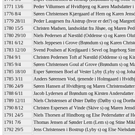
1771 13/6
Peder Villumsen af Hvidbjerg og Karen Madsdatter i
1776 8/4
Søren Christensen Kjærgaard af Hem og Karen Jensda
1779 28/11
Peder Laugesen fra Aistrup (hvor er det?) og Margre
1780 15/5
Christen Madsen, landsoldat fra Jilsøe, og Maren Pede
1780 29/10
Niels Pedersen af Næstild (Oddense s) og Karen Oluf
1781 6/12
Niels Jeppesen i Grove (Brøndum s) og Karen Christ
1783 12/10
Svend Poulsen af Krejlgaard i Sevel og Ingeborg Si
1784 9/1
Christen Pedersen Toft af Næstild (Oddense s) og Kir
1785 9/4
Søren Christensen Goul af Grove (Brøndum s) og M
1785 18/10
Esper Sørensen Boel af Vester Lyby (Lyby s) og Joha
1785 3/11
Anders Sørensen Vod, tjenende i Holmgaard i Hvidbj
1786 24/9
Søren Hansen af Hvidbjerg og Maren Christensdatter
1788 6/11
Jacob Lydersen af Brøndum og Kirsten Andersdatter
1789 12/11
Niels Christensen af Øster Dølby (Dølby s) og Dorthe
1790 8/12
Christen Espersen af Vinde (Skive s) og Maren Jensd
1791 24/5
Niels Thorsen af Hindborg og Else Pedersdatter af 
1791 7/6
Thomas Jensen af Sønder Lem (Lem s) og Stine Mikke
1792 29/5
Jens Christensen i Bostrup (Lyby s) og Else Nielsdat