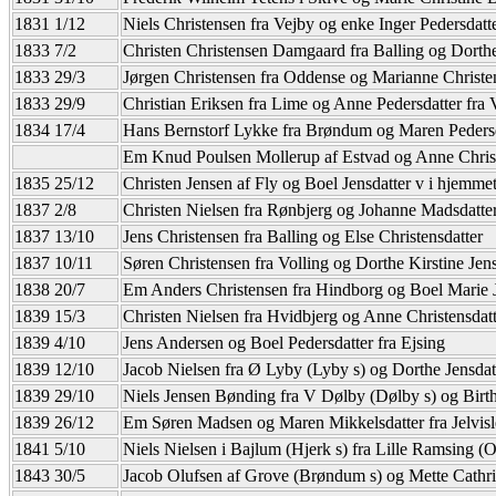
1831 1/12
Niels Christensen fra Vejby og enke Inger Pedersdatt
1833 7/2
Christen Christensen Damgaard fra Balling og Dorthea
1833 29/3
Jørgen Christensen fra Oddense og Marianne Christen
1833 29/9
Christian Eriksen fra Lime og Anne Pedersdatter fra
1834 17/4
Hans Bernstorf Lykke fra Brøndum og Maren Pedersd
Em Knud Poulsen Mollerup af Estvad og Anne Christens
1835 25/12
Christen Jensen af Fly og Boel Jensdatter v i hjemme
1837 2/8
Christen Nielsen fra Rønbjerg og Johanne Madsdatte
1837 13/10
Jens Christensen fra Balling og Else Christensdatter
1837 10/11
Søren Christensen fra Volling og Dorthe Kirstine Jens
1838 20/7
Em Anders Christensen fra Hindborg og Boel Marie J
1839 15/3
Christen Nielsen fra Hvidbjerg og Anne Christensdatt
1839 4/10
Jens Andersen og Boel Pedersdatter fra Ejsing
1839 12/10
Jacob Nielsen fra Ø Lyby (Lyby s) og Dorthe Jensdat
1839 29/10
Niels Jensen Bønding fra V Dølby (Dølby s) og Birth
1839 26/12
Em Søren Madsen og Maren Mikkelsdatter fra Jelvisle
1841 5/10
Niels Nielsen i Bajlum (Hjerk s) fra Lille Ramsing 
1843 30/5
Jacob Olufsen af Grove (Brøndum s) og Mette Cathri