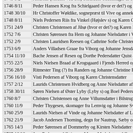
1746 8/11
Peder Hansen Krog fra Schielgaard (hvor er det?) og
1748 30/10
Hr Christoffer Wøldike, sognepræst til Vive og anne
1748 8/11
Niels Pedersen Riis fra Vinkel (Højslev s) og Karen C
1751 24/9
Christen Christensen af Jilsø (hvor er det?) og Karen
1752 7/6
Christen Sørensen fra Hem og Johanne Nielsdatter i
1752 2/9
Christen Lauridsen Reesen og Cathrine Sofie Christe
1753 6/9
Anders Villadsen Graae fra Viborg og Johanne Jensda
1754 11/10
Bache Jensen af Resen og Dorthe Pedersdatter Quist 
1755 22/5
Niels Nielsen Braad af Krogsgaard i Fjends Herred o
1756 28/9
Ritmester Ting (?) fra Randers og Johanne Christine 
1756 16/10
Visti Pedersen af Viborg og Karen Christensdatter
1757 2/12
Laurids Christensen Hvidberg og Anne Nielsdatter 
1758 30/11
Søren Nielsen af Øster Lyby (Lyby s) og Boel Pedersd
1760 8/7
Christen Christensen og Anne Villumsdatter i Bilstrup
1760 11/9
Peder Thygesen, skomager fra Lemvig og Johanne Sv
1760 25/9
Laurids Nielsen af Vinde og Johanne Nielsdatter af 
1762 21/9
Jacob Andersen Thorning, degn for Nautrup, Sæby og
1765 14/3
Peder Sørensen af Dommerby og Kirsten Nielsdatter