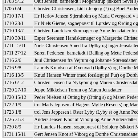
1703 5/12
Oluf Jensen, barnefødt i Mogenstrup (sikkert Sevel s)
1706 6/4
Christen Christensen, født i Jebjerg (?) og Boel Ander
1710 17/1
Hr Herlov Jensen Stjernholm og Maria Overgaard v i
1710 23/1
Hr Niels Gierne, sognepræst til Lørslev og Ørding og
1710 13/7
Christen Lauridsen Skomager og Anne Jensdatter fra
1710 30/11
Esper Sørensen Handskemager og Margrethe Christen
1711 15/11
Niels Christensen Smed fra Dølby og Inger Jensdatte
1711 27/12
Søren Pedersen, barnefødt i Balling og Mette Pedersd
1716 2/6
Juul Christensen fra Vejrum og Johanne Sørensdatter
1716 9/8
Laurids Knudsen af Øxenvad (Dølby s) og Dorthe Ma
1716 13/5
Knud Hansen Winter (med forslægt på Fur) og Dorth
1716 6/12
Christen Jensen fra Nykøbing og Maren Christensdat
1720 27/10
Jeppe Mikkelsen Torum og Maren Jensdatter
1720 15/12
Peder Nielsen af Otting by (Otting s) og Maren Peders
1722 1/9
trol Mads Jeppsen af Hagens Mølle (Resen s) og Mar
1723 1/8
trol Jens Jeppesen i Øster Lyby (Lyby s) og Anne Ped
1726 31/3
Anders Jensen Knot af Viborg og Anne Andersdatter
1730 8/9
Hr Laurids Hansen, sognepræst til Solbjerg (sikkert
1731 15/11
Gert Jensen Knot af Viborg og Dorthe Christensdatt