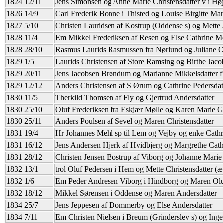
1824 12/11
Jens Simonsen og Anne Marie Christensdatter v i Høj
1826 14/9
Carl Frederik Bonne i Thisted og Louise Birgitte Ma
1827 5/10
Christen Lauridsen af Kostrup (Oddense s) og Mette 
1828 11/4
Em Mikkel Frederiksen af Resen og Else Cathrine Mo
1828 28/10
Rasmus Laurids Rasmussen fra Nørlund og Juliane 
1829 1/5
Laurids Christensen af Store Ramsing og Birthe Jaco
1829 20/11
Jens Jacobsen Brøndum og Marianne Mikkelsdatter f
1829 12/12
Anders Christensen af S Ørum og Cathrine Pedersdat
1830 11/5
Therkild Thomsen af Fly og Gjertrud Andersdatter
1830 25/10
Oluf Frederiksen fra Eskjær Mølle og Karen Marie G
1830 25/11
Anders Poulsen af Sevel og Maren Christensdatter
1831 19/4
Hr Johannes Mehl sp til Lem og Vejby og enke Cathr
1831 16/12
Jens Andersen Hjerk af Hvidbjerg og Margrethe Cathr
1831 28/12
Christen Jensen Bostrup af Viborg og Johanne Mari
1832 13/1
trol Oluf Pedersen i Hem og Mette Christensdatter (
1832 1/6
Em Peder Andresen Viborg i Hindborg og Maren Olu
1832 18/12
Mikkel Sørensen i Oddense og Maren Andersdatter
1834 25/7
Jens Jeppesen af Dommerby og Else Andersdatter
1834 7/11
Em Christen Nielsen i Breum (Grinderslev s) og Inger