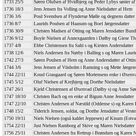
1733 25/5
Søren Olufsen af Hvidbjerg og Peder Lybys søster a
1736 18/3
Jens Jensen fra Volling og Anne Nielsdatter af Hem
1736 3/6
Poul Svendsen af Flyndersø Mølle og degnens datte
1736 8/7
Laurids Poulsen af Haasum og Boel Jørgensdatter
1736 30/9
Christen Madsen af Otting og Maren Jensdatter Bun
1736 9/12
Boyle Nielsen af Annexgaarden i Dølby og Giese Th
1737 4/8
Ebbe Christensen fra Sahl s og Kirsten Andersdatter
1738 12/6
Niels Andersen fra Nørby i Balling s og Maren Lauri
1742 27/3
Søren Poulsen af Hem og Anne Andersdatter af Ottin
1744 3/6
Jens Jensen af Viisholm i Ramsing s og Mette Jørgen
1744 22/11
Knud Graugaard og Søren Mortensens enke i Øxenva
1745 5/12
Oluf Nielsen af Krejbjerg og Dorthe Nielsdatter
1747 26/1
Kjeld Christensen af Øxenvad (Dølby s) og Anne Sør
1747 18/10
Christen Bach og en enke af Bigum Anne Jensdatter
1747 22/10
Christen Andersen af Næstild (Oddense s) og Karen 
1748 15/2
Tiderich Jensen, soldat, og Dorthe Jensdatter af Vest
1750 19/11
Niels Nielsen (også kaldet Jeppesen) af Kisum (Estvad
1754 22/11
Just Nielsen Ramborg af Skive og Maren Nielsdatter
1756 25/11
Christen Andersen fra Rettrup i Brøndum og Karen N