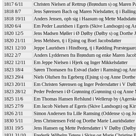
1817 6/11
Christen Nielsen af Rettrup (Brøndum s) og Maren Pa
1818 8/7
Jens Sørensen Bach og Maren Nielsdatter, tj i Balling
1818 19/11
Anders Jensen, oph sig i Haasum og Mette Madsdatt
1820 6/4
Em Peder Lauridsen i Egeris (Skive Landsogn) og An
1820 12/5
Jens Madsen Møller i Ø Dølby (Dølby s) og Dorthe J
1820 21/11
Jens Mehlsen, tj i Ejsing og Boel Jacobsdatter
1821 12/10
Jeppe Lauridsen i Hindborg, tj i Rødding Præstegaar
1822 2/7
Anders Lyddersen fra Brøndum og enke Maren Jacob
1822 12/11
Em Jeppe Nielsen i Hjerk og Inger Mikkelsdatter
1823 18/4
Søren Thomasen fra Estvad (fader i Ramsing) og Ann
1823 29/4
Niels Olufsen fra Egeberg (Ejsing s) og Anne Dorthe
1823 20/11
Em Christen Sørensen og Inger Pedersdatter i V Døl
1823 28/12
Peder Pedersen i Ø Grønning (Grønning s) og Anne 
1825 11/6
Em Thomas Hansen Refslund i Wellerup by (Agerskov
1825 27/9
Em Jacob Nielsen af Egeris (Skive Landsogn) og Kir
1826 2/11
Simon Andersen fra Lille Ramsing (Oddense s) og Jo
1830 5/11
Jens Christensen Feld og Dorthe Marie Lauridsdatter
1831 19/5
Jens Hansen og Mette Pedersdatter i V Dølby (Dølby
1831 31/10
Frederik Wilhelm Tetens i Skive og Marie Christine