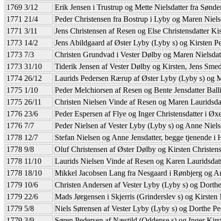
1769 3/12
Erik Jensen i Trustrup og Mette Nielsdatter fra Sønd
1771 21/4
Peder Christensen fra Bostrup i Lyby og Maren Niels
1771 3/11
Jens Christensen af Resen og Else Christensdatter 
1773 14/2
Jens Abildgaard af Øster Lyby (Lyby s) og Kirsten P
1773 7/3
Christen Grundvad i Vester Dølby og Maren Nielsdatt
1773 31/10
Tiderik Jensen af Vester Dølby og Kirsten, Jens Sm
1774 26/12
Laurids Pedersen Rærup af Øster Lyby (Lyby s) og M
1775 1/10
Peder Melchiorsen af Resen og Bente Jensdatter Bal
1775 26/11
Christen Nielsen Vinde af Resen og Maren Lauridsdat
1776 23/6
Peder Espersen af Flye og Inger Christensdatter i Ø
1776 7/7
Peder Nielsen af Vester Lyby (Lyby s) og Anne Niels
1778 12/7
Stefan Nielsen og Anne Jensdatter, begge tjenende i
1778 9/8
Oluf Christensen af Øster Dølby og Kirsten Christe
1778 11/10
Laurids Nielsen Vinde af Resen og Karen Lauridsdatt
1778 18/10
Mikkel Jacobsen Lang fra Nesgaard i Rønbjerg og A
1779 10/6
Christen Andersen af Vester Lyby (Lyby s) og Dorthe
1779 22/6
Mads Jørgensen i Skjerris (Grinderslev s) og Kirsten 
1779 5/8
Niels Sørensen af Vester Lyby (Lyby s) og Dorthe Pe
1779 3/9
Søren Pedersen af Næstild (Oddense s) og Inger Kirsti