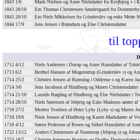
1843 1/6
Mads Nielsen og Anne Nielsdatter fra Krejbjerg v i K
1843 20/10
Em Thomas Christensen Søndergaard fra Dommerby 
1843 20/10
Em Niels Mikkelsen fra Grinderslev og enke Mette M
1844 17/9
Jens Jensen i Brøndum og Else Christensdatter
til to
D
1712 4/12
Niels Andersen i Durup og Anne Hansdatter af Tolst
1713 6/2
Berthel Hansen af Mogenstrup (Grinderslev s) og An
1714 25/2
Christen Jensen af Ramsing i Oddense s og Karen Jac
1714 3/6
Jens Jacobsen af Hindborg og Maren Christensdatter
1714 21/10
Laurids Røgling af Hindborg og Else Nielsdatter i Tr
1714 28/10
Niels Sørensen af Jebjerg og Eske Madsens søster af 
1718 27/2
Morten Troelsen af Øster Lyby (Lyby s) og Maren Je
1718 19/6
Niels Jensen af Hindborg og Karen Madsdatter af Ve
1718 4/12
Søren Pedersen af Resen og Sidsel Hansdatter af An
1722 13/12
Anders Christensen af Nannerup (Jebjerg s) og Joha
1723 18/7
Christen Sørensen Bostrup og Dorthe Thomasdatter 