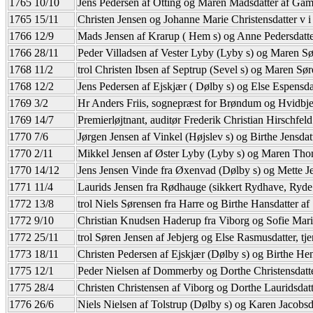
1765 10/10
Jens Pedersen af Otting og Maren Madsdatter af Gam
1765 15/11
Christen Jensen og Johanne Marie Christensdatter v 
1766 12/9
Mads Jensen af Krarup ( Hem s) og Anne Pedersdatt
1766 28/11
Peder Villadsen af Vester Lyby (Lyby s) og Maren Sø
1768 11/2
trol Christen Ibsen af Septrup (Sevel s) og Maren Sør
1768 12/2
Jens Pedersen af Ejskjær ( Dølby s) og Else Espensdat
1769 3/2
Hr Anders Friis, sognepræst for Brøndum og Hvidbjerg
1769 14/7
Premierløjtnant, auditør Frederik Christian Hirschfel
1770 7/6
Jørgen Jensen af Vinkel (Højslev s) og Birthe Jensdat
1770 2/11
Mikkel Jensen af Øster Lyby (Lyby s) og Maren Tho
1770 14/12
Jens Jensen Vinde fra Øxenvad (Dølby s) og Mette Je
1771 11/4
Laurids Jensen fra Rødhauge (sikkert Rydhave, Ryde 
1772 13/8
trol Niels Sørensen fra Harre og Birthe Hansdatter af
1772 9/10
Christian Knudsen Haderup fra Viborg og Sofie Marie
1772 25/11
trol Søren Jensen af Jebjerg og Else Rasmusdatter, tj
1773 18/11
Christen Pedersen af Ejskjær (Dølby s) og Birthe Hen
1775 12/1
Peder Nielsen af Dommerby og Dorthe Christensdatter
1775 28/4
Christen Christensen af Viborg og Dorthe Lauridsdatt
1776 26/6
Niels Nielsen af Tolstrup (Dølby s) og Karen Jacobsda