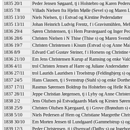
1835 20/1
Peder Jensen Søgaard, tj i Holstebro og Karen Peders
1835 7/8
Villads Nielsen fra Hjelm Mølle (Sevel s) og Maren L
1835 13/10
Niels Nielsen, tj i Estvad og Kirstine Pedersdatter
1835 13/11
Johan Heinrich Ludvig Frentz, f i Gravismühlen, Me
1836 29/4
Søren Christensen, tj i Hem Præstegaard og Inger Ped
1836 28/6
Christen Nielsen i N Thise (Thise s) og Maren Svend
1836 19/7
Christen Christensen i Kisum (Estvad s) og Anne Ma
1836 8/9
Edvard Carl Gustav Steiner, f i Horsens og Christine
1836 21/10
Em Jens Christensen Kurup af Ramsing og enke Vald
1836 4/11
trol Christen Jensen af Harre og Juliane Andersdatter (v
1836 27/11
trol Laurids Lauridsen i Troelstrup (Feldingbjerg s) og
1837 24/5
Hans Clausen, tj i Svenstrup (Stahl s) og enke Dorthe
1837 17/11
Rasmus Sørensen Boldrup fra Holstebro og Helle Ki
1837 28/11
Jeppe Christian Jørgensen, tj i Lyby og Anne Christen
1838 2/2
Jens Olufsen på Estvadgaards Mark og Kirsten Søren
1838 25/9
Christen Olufsen Kjærgaard, tj i Grove (Brøndum s)
1838 5/10
Niels Pedersen af Hem og Christiane Margrethe Chris
1838 30/10
Em Morten Jensen til Lundgaard (Gammelstrup s) og
1839 12/3
Peder Christensen, tj i Øxenvad (Dølby s) og Ingebor