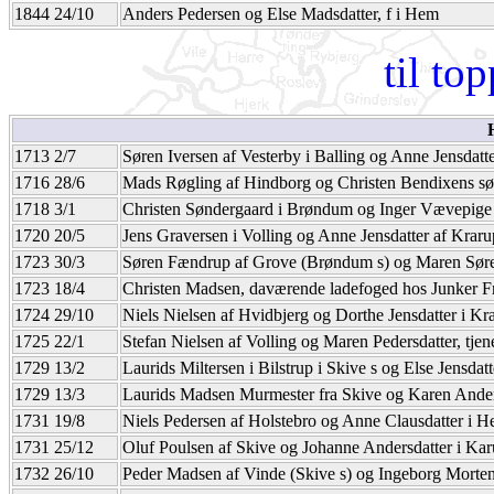
1844 24/10
Anders Pedersen og Else Madsdatter, f i Hem
til to
1713 2/7
Søren Iversen af Vesterby i Balling og Anne Jensdatt
1716 28/6
Mads Røgling af Hindborg og Christen Bendixens søs
1718 3/1
Christen Søndergaard i Brøndum og Inger Vævepige
1720 20/5
Jens Graversen i Volling og Anne Jensdatter af Kraru
1723 30/3
Søren Fændrup af Grove (Brøndum s) og Maren Søre
1723 18/4
Christen Madsen, daværende ladefoged hos Junker Fr
1724 29/10
Niels Nielsen af Hvidbjerg og Dorthe Jensdatter i Kr
1725 22/1
Stefan Nielsen af Volling og Maren Pedersdatter, tj
1729 13/2
Laurids Miltersen i Bilstrup i Skive s og Else Jensda
1729 13/3
Laurids Madsen Murmester fra Skive og Karen Ander
1731 19/8
Niels Pedersen af Holstebro og Anne Clausdatter i 
1731 25/12
Oluf Poulsen af Skive og Johanne Andersdatter i Ka
1732 26/10
Peder Madsen af Vinde (Skive s) og Ingeborg Morten