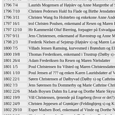
1796 7/4
Laurids Mogensen af Højslev og Anne Margrethe af 
1796 7/10
Christen Pedersen Hald fra Flade og Birthe Jensdatte
1796 3/11
Christen Wang fra Holstebro og enkekone Anne And
1797 16/1
trol Christen Poulsen, enkemand af Resen og Maren E
1797 12/10
Hr Kammerråd Oluf Bierring, forpagter på Estvadgaar
1797 9/11
Jens Christensen, enkemand af Ravnstrup og Anne M
1798 2/3
Frederik Nielsen af Sejstrup (Højslev s) og Maren Lau
1800 7/5
Villads Jensen Ramsing, kurvesmed i Brøndum og Els
1800 19/8
Thomas Frederiksen, enkemand i Trustrup (Dølby s) 
1801 26/4
Adam Frederiksen fra Resen og Maren Nielsdatter
1801 1/5
Poul Christensen fra Vilsted og Maren Christensdatte
1801 1/10
Poul Jensen af ??? og enken Karen Lauridsdatter af 
1802 22/1
Søren Christensen af Dølbyvad (Dølby s) og Cathrin
1802 ?/3
Jens Sørensen fra Dommerby og Marie Cathrine Chris
1802 22/6
Mads Boysen Dahm fra Læsø og Dorthe Marie Sky
1802 19/9
Vill Christensen, tjenende på Engeberg (hvor er det?)
1802 24/9
Christen Jeppesen af Grønkjær (Feldingbjerg s) og K
1802 29/10
Esper Madsen Boel, enkemand af Vinde og Dorthe Niel