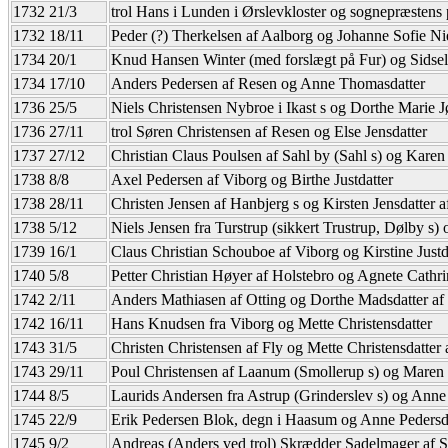
1732 21/3
trol Hans i Lunden i Ørslevkloster og sognepræstens 
1732 18/11
Peder (?) Therkelsen af Aalborg og Johanne Sofie Nie
1734 20/1
Knud Hansen Winter (med forslægt på Fur) og Sidsel
1734 17/10
Anders Pedersen af Resen og Anne Thomasdatter
1736 25/5
Niels Christensen Nybroe i Ikast s og Dorthe Marie 
1736 27/11
trol Søren Christensen af Resen og Else Jensdatter
1737 27/12
Christian Claus Poulsen af Sahl by (Sahl s) og Karen 
1738 8/8
Axel Pedersen af Viborg og Birthe Justdatter
1738 28/11
Christen Jensen af Hanbjerg s og Kirsten Jensdatter a
1738 5/12
Niels Jensen fra Turstrup (sikkert Trustrup, Dølby s) 
1739 16/1
Claus Christian Schouboe af Viborg og Kirstine Justd
1740 5/8
Petter Christian Høyer af Holstebro og Agnete Cathr
1742 2/11
Anders Mathiasen af Otting og Dorthe Madsdatter af
1742 16/11
Hans Knudsen fra Viborg og Mette Christensdatter
1743 31/5
Christen Christensen af Fly og Mette Christensdatter a
1743 29/11
Poul Christensen af Laanum (Smollerup s) og Maren J
1744 8/5
Laurids Andersen fra Astrup (Grinderslev s) og Ann
1745 22/9
Erik Pedersen Blok, degn i Haasum og Anne Pedersdat
1745 9/2
Andreas (Anders ved trol) Skrædder Sadelmager af S