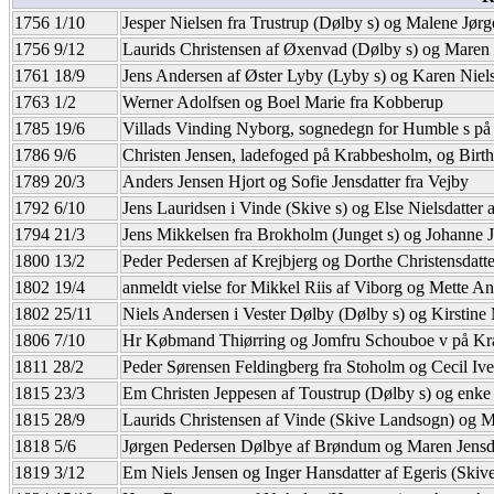
1756 1/10
Jesper Nielsen fra Trustrup (Dølby s) og Malene Jørg
1756 9/12
Laurids Christensen af Øxenvad (Dølby s) og Maren 
1761 18/9
Jens Andersen af Øster Lyby (Lyby s) og Karen Niels
1763 1/2
Werner Adolfsen og Boel Marie fra Kobberup
1785 19/6
Villads Vinding Nyborg, sognedegn for Humble s på 
1786 9/6
Christen Jensen, ladefoged på Krabbesholm, og Birthe 
1789 20/3
Anders Jensen Hjort og Sofie Jensdatter fra Vejby
1792 6/10
Jens Lauridsen i Vinde (Skive s) og Else Nielsdatter 
1794 21/3
Jens Mikkelsen fra Brokholm (Junget s) og Johanne 
1800 13/2
Peder Pedersen af Krejbjerg og Dorthe Christensdatt
1802 19/4
anmeldt vielse for Mikkel Riis af Viborg og Mette A
1802 25/11
Niels Andersen i Vester Dølby (Dølby s) og Kirstine
1806 7/10
Hr Købmand Thiørring og Jomfru Schouboe v på K
1811 28/2
Peder Sørensen Feldingberg fra Stoholm og Cecil Ive
1815 23/3
Em Christen Jeppesen af Toustrup (Dølby s) og enke 
1815 28/9
Laurids Christensen af Vinde (Skive Landsogn) og M
1818 5/6
Jørgen Pedersen Dølbye af Brøndum og Maren Jensd
1819 3/12
Em Niels Jensen og Inger Hansdatter af Egeris (Ski