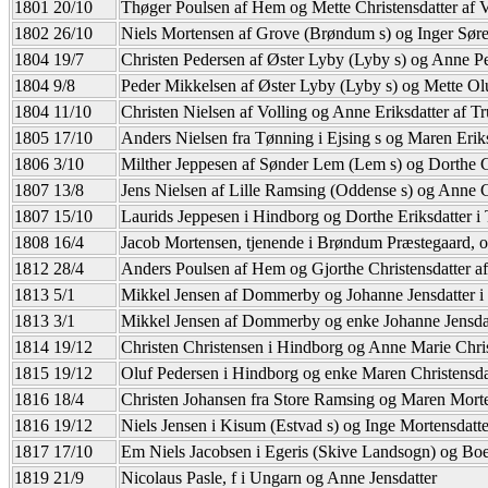
1801 20/10
Thøger Poulsen af Hem og Mette Christensdatter af 
1802 26/10
Niels Mortensen af Grove (Brøndum s) og Inger Søre
1804 19/7
Christen Pedersen af Øster Lyby (Lyby s) og Anne P
1804 9/8
Peder Mikkelsen af Øster Lyby (Lyby s) og Mette Olu
1804 11/10
Christen Nielsen af Volling og Anne Eriksdatter af Tr
1805 17/10
Anders Nielsen fra Tønning i Ejsing s og Maren Eriks
1806 3/10
Milther Jeppesen af Sønder Lem (Lem s) og Dorthe C
1807 13/8
Jens Nielsen af Lille Ramsing (Oddense s) og Anne C
1807 15/10
Laurids Jeppesen i Hindborg og Dorthe Eriksdatter i 
1808 16/4
Jacob Mortensen, tjenende i Brøndum Præstegaard, o
1812 28/4
Anders Poulsen af Hem og Gjorthe Christensdatter af
1813 5/1
Mikkel Jensen af Dommerby og Johanne Jensdatter i 
1813 3/1
Mikkel Jensen af Dommerby og enke Johanne Jensda
1814 19/12
Christen Christensen i Hindborg og Anne Marie Chris
1815 19/12
Oluf Pedersen i Hindborg og enke Maren Christensda
1816 18/4
Christen Johansen fra Store Ramsing og Maren Morte
1816 19/12
Niels Jensen i Kisum (Estvad s) og Inge Mortensdatte
1817 17/10
Em Niels Jacobsen i Egeris (Skive Landsogn) og Boel
1819 21/9
Nicolaus Pasle, f i Ungarn og Anne Jensdatter