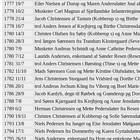
1777 19/7
Eiler Nielsen af Durup og Maren Andersdatter Juul a
1778 10/2
Musketer Carl Magnus af Sjællandske Infanteriregim
1778 21/4
Jacob Christensen af Tastum (Kobberup s) og Birthe H
1778 16/7
trol Anders Jensen af Krejbjerg og Birthe Christensda
1780 14/3
Christen Olufsen fra Søby (Kobberup s) og Anne Ma
1780 28/3
trol Jørgen Sørensen fra Trandum Klostergaard (Sevel 
1780 7/9
Musketer Andreas Schmidt og Anne Cathrine Pedersd
1780 7/12
Laurids Andersen, enkemand af Sønder Resen (Resen s
1781 31/7
trol Anders Christensen i Børsting (Thise s) og Mette 
1782 11/10
Mads Sørensen Gust og Mette Kirstine Olufsdatter, b
1782 11/11
Jens Christensen Storgaard fra Vridsted og Dorthe Ch
1786 20/1
trol Andreas Jochum Kling fra Viborg og Boel Marie
1786 28/9
Jacob Kardyb, degn til Rørbek og Grønderup pg Do
1788 7/8
trol Søren Kjærgaard fra Krejbjerg og Anne Jensdatte
1789 6/2
Herman Christensen og Mette Pedersdatter fra Resen
1790 19/11
Christen Christensen af Kobberup og Sofie Sørensdatte
1793 13/8
Niels Pedersen fra Junget og Else Jensdatter Mølgaar
1794 17/1
Niels Pedersen fra Dommerby og Karen Gyrialsdatte
1795 26/11
Niels Andersen, enkemand fra Hem og enkekone Mare