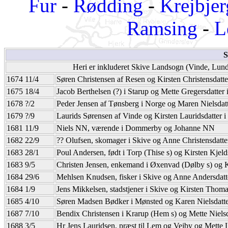
Fur
-
Rødding
-
Krejbjer
Ramsing
-
L
S
Heri er inkluderet Skive Landsogn (Vinde, Lund,
1674 11/4
Søren Christensen af Resen og Kirsten Christensdatte
1675 18/4
Jacob Berthelsen (?) i Starup og Mette Gregersdatter i
1678 ?/2
Peder Jensen af Tønsberg i Norge og Maren Nielsdatt
1679 ?/9
Laurids Sørensen af Vinde og Kirsten Lauridsdatter 
1681 11/9
Niels NN, værende i Dommerby og Johanne NN
1682 22/9
?? Olufsen, skomager i Skive og Anne Christensdatt
1683 28/1
Poul Andersen, født i Torp (Thise s) og Kirsten Kjeld
1683 9/5
Christen Jensen, enkemand i Øxenvad (Dølby s) og Ki
1684 29/6
Mehlsen Knudsen, fisker i Skive og Anne Andersdatt
1684 1/9
Jens Mikkelsen, stadstjener i Skive og Kirsten Thomasd
1685 4/10
Søren Madsen Bødker i Mønsted og Karen Nielsdatt
1687 7/10
Bendix Christensen i Krarup (Hem s) og Mette Nielsd
1688 3/5
Hr Jens Lauridsen, præst til Lem og Vejby og Mette L