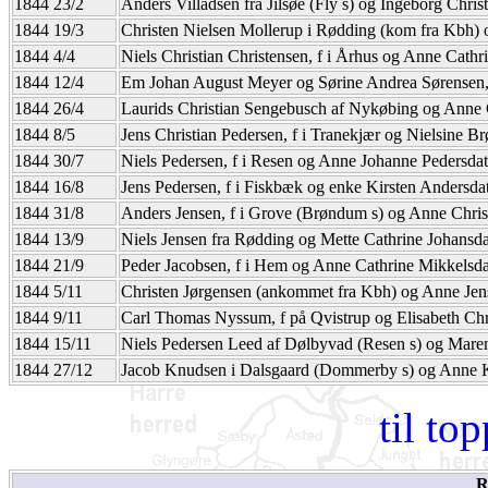
1844 23/2
Anders Villadsen fra Jilsøe (Fly s) og Ingeborg Christ
1844 19/3
Christen Nielsen Mollerup i Rødding (kom fra Kbh) og
1844 4/4
Niels Christian Christensen, f i Århus og Anne Cath
1844 12/4
Em Johan August Meyer og Sørine Andrea Sørensen, 
1844 26/4
Laurids Christian Sengebusch af Nykøbing og Anne
1844 8/5
Jens Christian Pedersen, f i Tranekjær og Nielsine 
1844 30/7
Niels Pedersen, f i Resen og Anne Johanne Pedersda
1844 16/8
Jens Pedersen, f i Fiskbæk og enke Kirsten Andersdat
1844 31/8
Anders Jensen, f i Grove (Brøndum s) og Anne Christ
1844 13/9
Niels Jensen fra Rødding og Mette Cathrine Johansda
1844 21/9
Peder Jacobsen, f i Hem og Anne Cathrine Mikkelsdatt
1844 5/11
Christen Jørgensen (ankommet fra Kbh) og Anne Jens
1844 9/11
Carl Thomas Nyssum, f på Qvistrup og Elisabeth Chri
1844 15/11
Niels Pedersen Leed af Dølbyvad (Resen s) og Maren La
1844 27/12
Jacob Knudsen i Dalsgaard (Dommerby s) og Anne Ki
til to
R