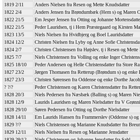
1819 2/11
Anders Nielsen fra Resen og Mette Knudsdatter
1822 2/4
Anders Jensen fra Brøndumbæk (Hem s) og Maren Ol
1822 21/5
Em Jesper Jensen fra Otting og Johanne Mortensdatte
1822 21/5
Peder Lauridsen, tj i Hem Præstegaard og Kirsten Ma
1823 13/5
Niels Nielsen fra Hvidbjerg og Boel Lauridsdatter
1824 12/2
Christen Nielsen fra Lyby og Anne Sofie Christensdat
1824 2/7
Christen Christensen fra Højslev, tj i Resen og Mette 
1825 7/7
Niels Christensen fra Volling og enke Inger Christens
1825 18/10
Peder Andersen og Helle Christensdatter fra Store R
1827 23/2
Jørgen Thomasen fra Retterup (Brøndum s) og enke D
1827 23/3
Christen Sørensen fra Oddense og enke Dorthe Jacob
? ?/?
Peder Christensen og Karen Christensdatter fra Rett
1828 20/3
Niels Pedersen fra Næsbæk (Balling s) og Maren Niel
1828 12/9
Laurids Lauridsen og Maren Nielsdatter fra V Grønn
1828 29/10
Søren Pedersen fra Otting og Dorthe Nielsdatter
1828 14/11
Em Laurids Hansen fra Frammerslev (Oddense s) og 
1829 ?/?
Niels Christensen og Marianne Knudsdatter fra Breum
1829 12/11
Niels Nielsen fra Resen og Marianne Jensdatter
1829 29/12
Niels Christensen og Johanne Jensdatter fra Sahl