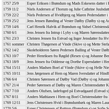
1757 25/9
Esper Eriksen i Brøndum og Mads Eskesens datter i 
1759 11/2
Niels Andersen af Thorum og Julie Cathrine Juulsdat
1759 22/2
Niels Pedersen af Hvidbjerg og Maren Pedersdatter i
1759 25/2
Jens Jensen Bønding af Vester Dølby (Dølby s) og Ann
1759 14/6
Carl Henrik Halvik af Brøndum og Sidsel Christensd
1760 6/1
Jens Jensen fra Intrup i Lyby s og Maren Sørensdatt
1761 23/3
Christen Jensen fra Estvad og Inger Jensdatter fra 
1761 sommer
Christen Thøgersen af Vinde (Skive s) og Mette Stef
1762 14/2
Skoleholderen Søren Pedersen Balling af Vester Dølb
1763 10/7
Peder Henriksen fra Røgild (Resen s) og Johanne Be
1763 18/9
Jens Jensen fra Oddense og Dorthe Espersdatter i H
1764 15/11
Anders Madsen Boel af Vinde (Skive s) og Helle Nie
1765 10/11
Jens Jørgensen af Hem og Maren Iversdatter af Hind
1766 6/4
Christen Sørensen af Dølby Vad (Dølby s) og Johanne
1767 21/4
Peder Sørensen af Dølby og Maren Christensdatter 
1767 7/10
Anders Olufsen, ladefoged på Estvadgaard (Estvad s
1767 8/11
Anders Mathiasen i Hem og Boel Christensdatter fra 
1769 12/11
Jens Christensen Hvid i Brøndumbæk og Maren Laurids
1770 5/6
Esper Christensen af Rettrup (Brøndum s) og Sofie S