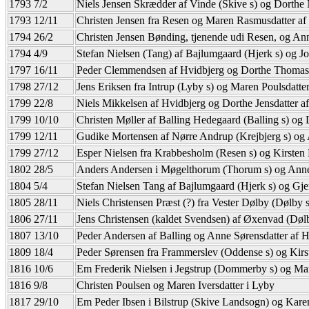
1793 7/2
Niels Jensen Skrædder af Vinde (Skive s) og Dorthe 
1793 12/11
Christen Jensen fra Resen og Maren Rasmusdatter a
1794 26/2
Christen Jensen Bønding, tjenende udi Resen, og An
1794 4/9
Stefan Nielsen (Tang) af Bajlumgaard (Hjerk s) og 
1797 16/11
Peder Clemmendsen af Hvidbjerg og Dorthe Thomasd
1798 27/12
Jens Eriksen fra Intrup (Lyby s) og Maren Poulsdatt
1799 22/8
Niels Mikkelsen af Hvidbjerg og Dorthe Jensdatter 
1799 10/10
Christen Møller af Balling Hedegaard (Balling s) og 
1799 12/11
Gudike Mortensen af Nørre Andrup (Krejbjerg s) og
1799 27/12
Esper Nielsen fra Krabbesholm (Resen s) og Kirsten 
1802 28/5
Anders Andersen i Møgelthorum (Thorum s) og Anne 
1804 5/4
Stefan Nielsen Tang af Bajlumgaard (Hjerk s) og Gje
1805 28/11
Niels Christensen Præst (?) fra Vester Dølby (Dølby 
1806 27/11
Jens Christensen (kaldet Svendsen) af Øxenvad (Døl
1807 13/10
Peder Andersen af Balling og Anne Sørensdatter af 
1809 18/4
Peder Sørensen fra Frammerslev (Oddense s) og Kirs
1816 10/6
Em Frederik Nielsen i Jegstrup (Dommerby s) og Mar
1816 9/8
Christen Poulsen og Maren Iversdatter i Lyby
1817 29/10
Em Peder Ibsen i Bilstrup (Skive Landsogn) og Karen