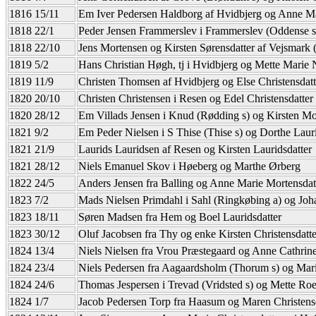
1816 15/11
Em Iver Pedersen Haldborg af Hvidbjerg og Anne Ma
1818 22/1
Peder Jensen Frammerslev i Frammerslev (Oddense s)
1818 22/10
Jens Mortensen og Kirsten Sørensdatter af Vejsmark (
1819 5/2
Hans Christian Høgh, tj i Hvidbjerg og Mette Marie
1819 11/9
Christen Thomsen af Hvidbjerg og Else Christensdatt
1820 20/10
Christen Christensen i Resen og Edel Christensdatter
1820 28/12
Em Villads Jensen i Knud (Rødding s) og Kirsten Mo
1821 9/2
Em Peder Nielsen i S Thise (Thise s) og Dorthe Lauri
1821 21/9
Laurids Lauridsen af Resen og Kirsten Lauridsdatter
1821 28/12
Niels Emanuel Skov i Høeberg og Marthe Ørberg
1822 24/5
Anders Jensen fra Balling og Anne Marie Mortensdat
1823 7/2
Mads Nielsen Primdahl i Sahl (Ringkøbing a) og Joha
1823 18/11
Søren Madsen fra Hem og Boel Lauridsdatter
1823 30/12
Oluf Jacobsen fra Thy og enke Kirsten Christensdatte
1824 13/4
Niels Nielsen fra Vrou Præstegaard og Anne Cathrine
1824 23/4
Niels Pedersen fra Aagaardsholm (Thorum s) og Marie
1824 24/6
Thomas Jespersen i Trevad (Vridsted s) og Mette Roe
1824 1/7
Jacob Pedersen Torp fra Haasum og Maren Christens