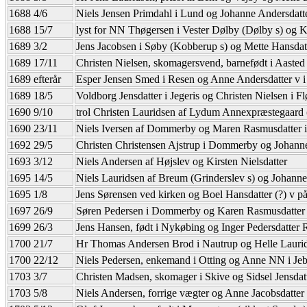
1688 4/6
Niels Jensen Primdahl i Lund og Johanne Andersdatt
1688 15/7
lyst for NN Thøgersen i Vester Dølby (Dølby s) og K
1689 3/2
Jens Jacobsen i Søby (Kobberup s) og Mette Hansdat
1689 17/11
Christen Nielsen, skomagersvend, barnefødt i Aasted
1689 efterår
Esper Jensen Smed i Resen og Anne Andersdatter v 
1689 18/5
Voldborg Jensdatter i Jegeris og Christen Nielsen i Fl
1690 9/10
trol Christen Lauridsen af Lydum Annexpræstegaard 
1690 23/11
Niels Iversen af Dommerby og Maren Rasmusdatter 
1692 29/5
Christen Christensen Ajstrup i Dommerby og Johanne 
1693 3/12
Niels Andersen af Højslev og Kirsten Nielsdatter
1695 14/5
Niels Lauridsen af Breum (Grinderslev s) og Johann
1695 1/8
Jens Sørensen ved kirken og Boel Hansdatter (?) v på
1697 26/9
Søren Pedersen i Dommerby og Karen Rasmusdatter
1699 26/3
Jens Hansen, født i Nykøbing og Inger Pedersdatter R
1700 21/7
Hr Thomas Andersen Brod i Nautrup og Helle Laurid
1700 22/12
Niels Pedersen, enkemand i Otting og Anne NN i Jebj
1703 3/7
Christen Madsen, skomager i Skive og Sidsel Jensdatt
1703 5/8
Niels Andersen, forrige vægter og Anne Jacobsdatter (